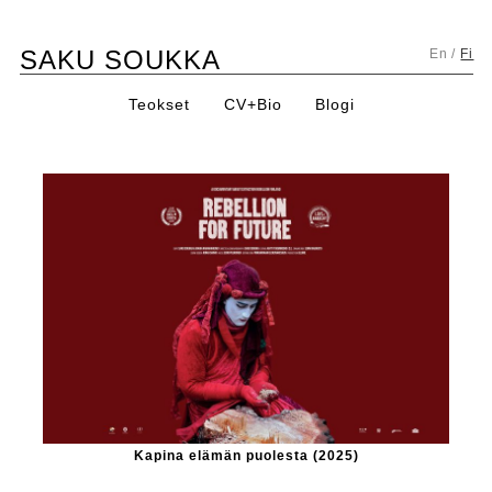
Skip
SAKU SOUKKA
to
En
/
Fi
content
Teokset
CV+Bio
Blogi
Kapina elämän puolesta (2025)